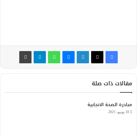
ا
إ
ل
ك
ت
ر
و
فيسبوك
‫X
لينكدإن
ماسنجر
واتساب
تيلقرام
طباعة
ن
ي
ا
مقالات ذات صلة
مبادرة الصحة الانجابية
18 يونيو، 2021