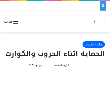
بحث عن
الوضع المظلم
القائمة
مكتبة الفيديو
الحماية اثناء الحروب والكوارث
ادارة المنصة
أ
18 يونيو، 2021
ر
س
ل
ب
ر
ي
د