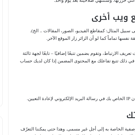
تي حررتها. وستنتهي صلاحيته بعد يوم واحد.
ع ويب أخرى
سبيل المثال: كمقاطع الفيديو، الصور، المقالات .. الخ).
فسها تماماً كما لو أن الزائر زار الموقع الآخر.
يف الارتباط، وتقوم بضمين تتبعًا إضافيًا – تابعًا لجهة ثالثة
 في ذلك تتبع تفاعلك مع المحتوى المضمن إذا كان لديك حساب
يين.
تك
الوصفية الخاصة به إلى أجل غير مسمى. وهذا حتى يمكننا التعرّف