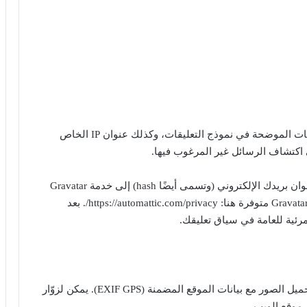
عندما يترك الزائرون تعليقاتهم على الموقع، نجمع البيانات الموضحة في نموذج التعليقات، وكذلك عنوان IP الخاص
اكتشاف الرسائل غير المرغوب فيها.
قد يتم توفير سلسلة مجهولة المصدر تم إنشاؤها من عنوان بريدك الإلكتروني (وتسمى أيضًا hash) إلى خدمة Gravatar
لمعرفة ما إذا كنت تستخدمها. سياسة خصوصية خدمة Gravatar متوفرة هنا: https://automattic.com/privacy/. بعد
ية للعامة في سياق تعليقك.
إذا قمت بتحميل الصور إلى موقع الويب، يجب تجنب تحميل الصور مع بيانات الموقع المضمنة (EXIF GPS). يمكن لزوّار
 موقع الويب.