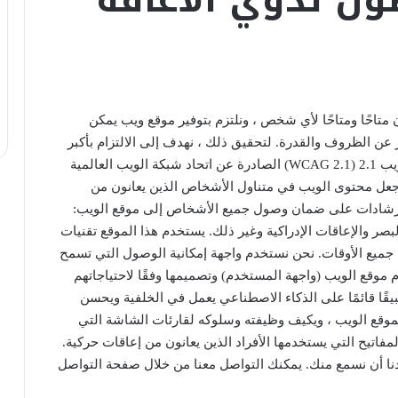
ون متاحًا ومتاحًا لأي شخص ، ونلتزم بتوفير موقع ويب يمكن
عن الظروف والقدرة. لتحقيق ذلك ، نهدف إلى الالتزام بأكبر
قدر ممكن من الدقة بإرشادات الوصول إلى محتوى الويب 2.1 (WCAG 2.1) الصادرة عن اتحاد شبكة الويب العالمية
شادات كيفية جعل محتوى الويب في متناول الأشخاص الذين يعانون من
الإرشادات على ضمان وصول جميع الأشخاص إلى موقع الويب:
ر والإعاقات الإدراكية وغير ذلك. يستخدم هذا الموقع تقنيات
جميع الأوقات. نحن نستخدم واجهة إمكانية الوصول التي تسمح
وقع الويب (واجهة المستخدم) وتصميمها وفقًا لاحتياجاتهم
قًا قائمًا على الذكاء الاصطناعي يعمل في الخلفية ويحسن
وى الوصول باستمرار. يعالج هذا التطبيق HTML لموقع الويب ، ويكيف وظيفته وسلوكه لقارئات الشاشة التي
اتيح التي يستخدمها الأفراد الذين يعانون من إعاقات حركية.
دنا أن نسمع منك. يمكنك التواصل معنا من خلال صفحة التواصل