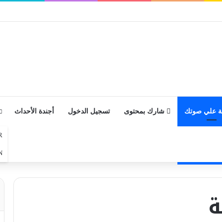
 علي صوتك
شارك بمحتوى
تسجيل الدخول
أجندة الأحداث
R
N
ة