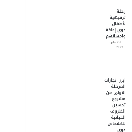
رحلة
ترفيهية
لأطفال
ذوي إعاقة
وامهاتهم
25 مايو،
2023
ابرز انجازات
المرحلة
الاولى من
مشروع
تحسين
الظروف
الحياتية
للاشخاص
ذوى