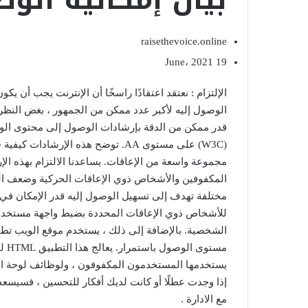
raisethevoice.online
19 June، 2021
الإلتزام : نعتقد اعتقادًا راسخًا أن الإنترنت يجب أن يك
الوصول إليه لأكبر عدد ممكن من الجمهور ، بغض النظر 
(W3C) على مستوى AA. توضح هذه الإر
مجموعة واسعة من الإعاقات. يساعدنا الالتزام بهذه 
المكفوفين والأشخاص ذوي الإعاقات الحركية وضعف البص
مختلفة تهدف إلى تسهيل الوصول إليه قدر الإمكان في 
للأشخاص ذوي الإعاقات المحددة بضبط واجهة مستخدم م
الشخصية. بالإضافة إلى ذلك ، يستخدم موقع الويب تطبي
مست
يستخدمها المستخدمون المكفوفون ، ولوظائف لوحة المف
إذا وجدت عطلًا أو كانت لديك أفكار للتحسين ، فسيسع
مع الادارة .