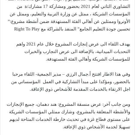
ل
التشاوري الثاني لعام 2021 بحضور ومشاركة 17 مشارك/ة من
ب
المؤسسات الشريكة ، ممثل عن وزارة التربية والتعليم، وممثل عن
ر
الأونروا وممثلين عن أهالي الفئة المستهدفة ضمن أنشطة مشروع:”
ي
تحسين جودة التعليم الجامع” المنفذ بالشراكة مع Right To Play
د
ا
إ
يهدف اللقاء الى عرض إنجازات المشروع خلال عام 2021 واهم
ل
التحديات الميدانية، بالإضافة الى عرض التجارب والخبرات
ك
للمؤسسات الشريكة وأهالي الفئة المستهدفة.
ت
ر
وفي هذا الاطار افتتح أ.جمال الرزي – مدير الجمعية- اللقاء مرحبا
و
بالحضور، ومؤكدا على مبدأ التشاركية في العمل المؤسساتي من
ن
اجل الارتقاء بالخدمات المقدمة للأشخاص ذوي الإعاقة.
ي
ا
ومن جانب آخر: عرض منسقة المشروع: هند دهمان، جميع الإنجازات
والأنشطة المتعلقة بالمشروع، وشارك ممثلي المؤسسات الشريكة
على مستوى قطاع غزة في تحديث خارطة الخدمات المتاحة لديهم
تسهيلا لخدمة الأشخاص ذوي الإعاقة.