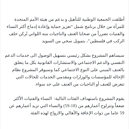
س
ل
أطلقت الجمعية الوطنية للتأهيل و بدعم من هيئة الأمم المتحدة
ب
للمرأة من خلال برنامج شمل “تعزيز حماية وإعادة إدماج أكثر النساء
ر
والفتيات تضرراً من ضحايا العنف والناجيات منه اللواتي تُركن خلف
ي
د
الركب في فلسطين”، بتمويل سخي من السويد
ا
إ
سيساهم المشروع بشكل رئيسي بتسهيل الوصول الى خدمات الدعم
ل
النفسي والدعم الاجتماعي والاستشارات القانونية بكل ما يتعلق
ك
بالعنف المبني على النوع الاجتماعي كما وسيوفر المشروع نظام
ت
الإحالة للمؤسسات والوزارات ومقدمي الخدمات للحالات التي
ر
تتعرض للعنف أو الناجيات من العنف على حد سواء. ‏
و
ن
يقوم المشروع باستهداف الفئات التالية: ‏‏ النساء والفتيات الأكثر
ي
ضعفاً وتتراوح أعمارهم من (18-59) والنساء التي تزيد أعمارهم عن
ا
59 عاما من ذوات الإعاقة والأهالي والازواج لهذه الفئة.