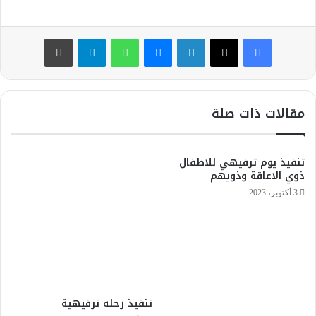
فيسبوك
‫X
لينكدإن
ماسنجر
واتساب
تيلقرام
طباعة
مقالات ذات صلة
تنفيذ يوم ترفيهي للاطفال
ذوي الاعاقة وذويهم
3 أكتوبر، 2023
تنفيذ رحله ترفيهية