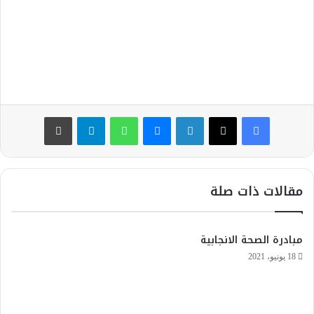
ا
إ
ل
ك
ت
ر
و
فيسبوك
‫X
لينكدإن
ماسنجر
واتساب
تيلقرام
طباعة
ن
ي
ا
مقالات ذات صلة
مبادرة الصحة الانجابية
18 يونيو، 2021