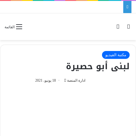
بحث عن
الوضع المظلم
القائمة
مكتبة الفيديو
لبنى أبو حصيرة
ادارة المنصة
أ
18 يونيو، 2021
ر
س
ل
ب
ر
ي
د