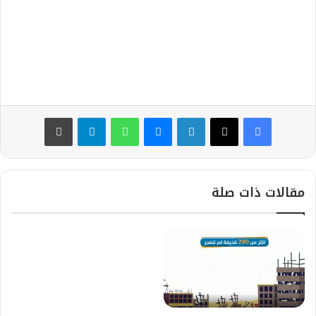
ا
إ
ل
ك
ت
ر
و
فيسبوك
‫X
لينكدإن
ماسنجر
واتساب
تيلقرام
طباعة
ن
ي
ا
مقالات ذات صلة