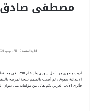
مصطفى صادق ا
أ
ر
س
ل
ب
ر
ادارة المنصة
ي
17 يونيو، 2021
د
ا
إ
ل
أديب مصري من أصل
ك
الابتدائية بتفوق ، ثم أصيب بالصمم نتيجة لمرضه بالتيفود
ت
فأثرى الأدب العربي بكم هائل من مؤلفاته مثل ديوان ال
ر
و
أ
ن
ر
ي
س
ا
ل