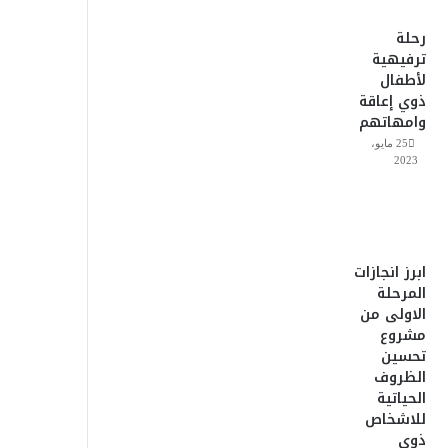
رحلة
ترفيهية
لأطفال
ذوي إعاقة
وامهاتهم
25 مايو،
2023
ابرز انجازات
المرحلة
الاولى من
مشروع
تحسين
الظروف
الحياتية
للاشخاص
ذوى