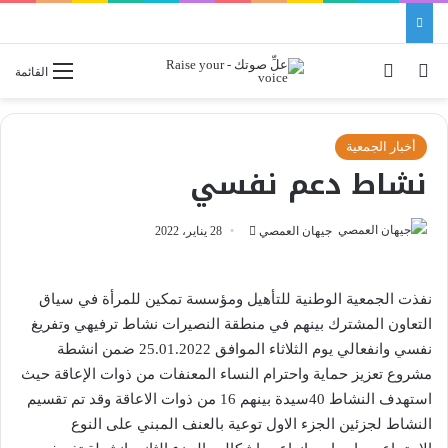
بحث عن
الوضع المظلم
القائمة
أخبار الجمعية
نشاط دعم نفسي
جيهان العمصي
أ
28 يناير، 2022
ر
س
نفذت الجمعية الوطنية للتأهيل ومؤسسة تمكين للمرأة في سياق
ل
التعاون المشترك بينهم في منطقة النصيرات نشاط ترفيهي وتفريغ
ب
نفسي وانفعالي يوم الثلاثاء الموافق 25.01.2022 ضمن انشطة
ر
مشروع تعزيز حماية واحترام النساء المعنفات من ذوات الإعاقة حيث
ي
استهدف النشاط 40سيدة بينهم 16 من ذوات الاعاقة وقد تم تقسيم
د
ا
النشاط لجزئين الجزء الاول توعية بالعنف المبني على النوع
إ