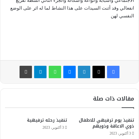
الاجتماعي واسبابه وانواعه واشكاله والجزء الثاني انشطة تفريغ
ل
انفعالي وقد أثنت السيدات على هذا النشاط لما له اثر على الوضع
ك
النفسي لهن
ت
ر
و
ن
ي
ا
فيسبوك
‫X
لينكدإن
ماسنجر
واتساب
تيلقرام
طباعة
مقالات ذات صلة
تنفيذ يوم ترفيهي للاطفال
تنفيذ رحله ترفيهية
ذوي الاعاقة وذويهم
3 أكتوبر، 2023
3 أكتوبر، 2023