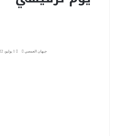
أ
ر
س
ل
ب
ر
جيهان العمصي
ي
1 يوليو، 2022
د
ا
إ
ل
ك
ت
ر
و
ن
ي
ا