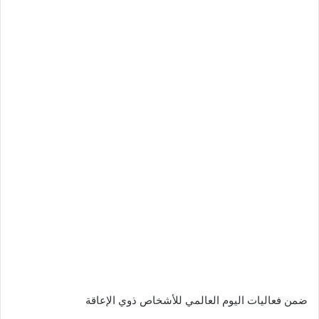
ب
ر
ي
د
ا
إ
ل
ك
ت
ر
و
ن
ي
ا
ضمن فعاليات اليوم العالمي للأشخاص ذوي الإعاقة