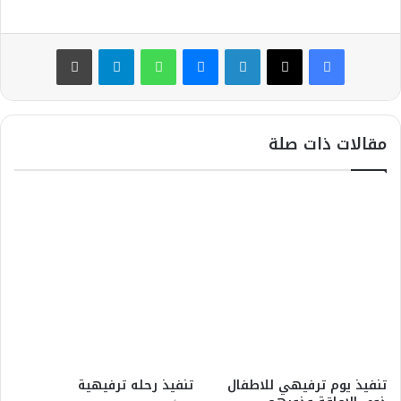
فيسبوك
‫X
لينكدإن
ماسنجر
واتساب
تيلقرام
طباعة
مقالات ذات صلة
تنفيذ يوم ترفيهي للاطفال
تنفيذ رحله ترفيهية