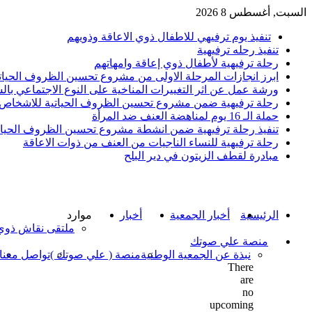
السبت, أغسطس 8 2026
تحديثات
تنفيذ يوم ترفيهي للاطفال ذوي الاعاقة وذويهم
تنفيذ رحله ترفيهية
رحلة ترفيهية لأطفال ذوي إعاقة وامهاتهم
ابرز انجازات المرحلة الاولى من مشروع تحسين الظروف الحيا
ورشة عمل عن اثر التغييرات المناخية على النوع الاجتماعي بال
رحلة ترفيهية ضمن مشروع تحسين الظروف الحياتية للاشخاص ذ
حملة الـ 16 يوم لمناهضة العنف ضد المرأة
تنفيذ رحلة ترفيهية ضمن انشطة مشروع تحسين الظروف الحيات
رحلة ترفيهية للنساء الناجيات من العنف من ذوات الاعاقة
مبادرة لقطف الزيتون في دير البلح
الرئيسية
أخبار الجمعية
أخبار
موارد
ملتقى نقاش ذوي 
منصة علي صوتك
نبذة عن الجمعية الوطنية
منصة ( علي صوتك )
تواصل معنا
There
are
no
upcoming