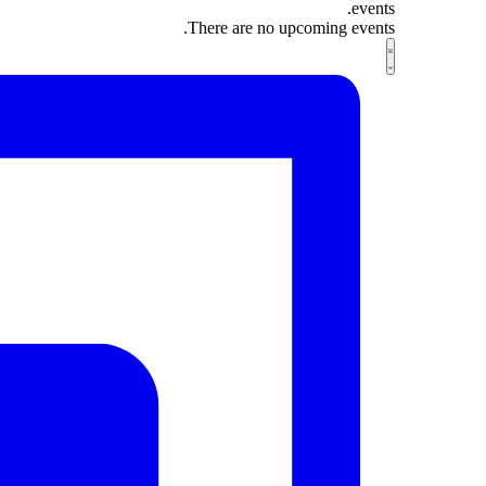
events.
There are no upcoming events.
Views
Event
List
Views
Navigation
Navigation