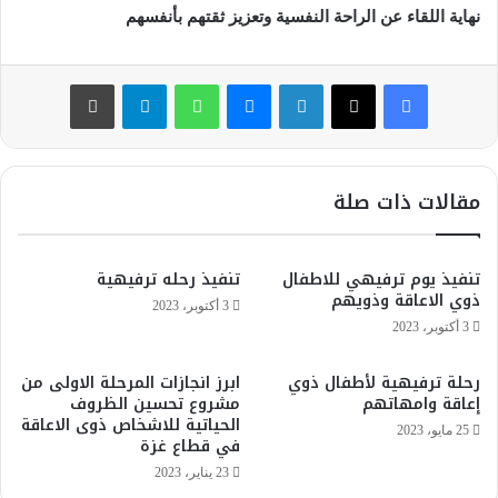
ا
نهاية اللقاء عن الراحة النفسية وتعزيز ثقتهم بأنفسهم
إ
ل
فيسبوك
‫X
لينكدإن
ماسنجر
واتساب
تيلقرام
طباعة
ك
ت
ر
و
مقالات ذات صلة
ن
ي
ا
تنفيذ يوم ترفيهي للاطفال
تنفيذ رحله ترفيهية
ذوي الاعاقة وذويهم
3 أكتوبر، 2023
3 أكتوبر، 2023
رحلة ترفيهية لأطفال ذوي
ابرز انجازات المرحلة الاولى من
إعاقة وامهاتهم
مشروع تحسين الظروف
الحياتية للاشخاص ذوى الاعاقة
25 مايو، 2023
في قطاع غزة
23 يناير، 2023