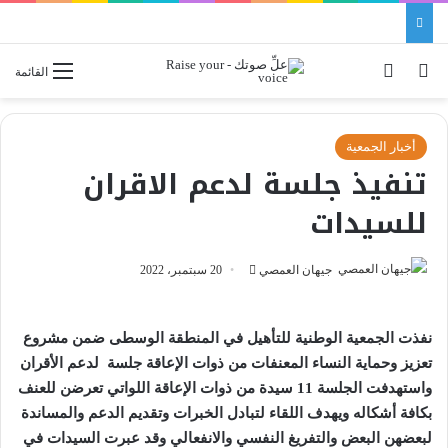
بحث عن
الوضع المظلم
القائمة
أخبار الجمعية
تنفيذ جلسة لدعم الاقران
للسيدات
جيهان العمصي
أ
20 سبتمبر، 2022
ر
س
نفذت الجمعية الوطنية للتأهيل في المنطقة الوسطى ضمن مشروع
ل
تعزيز وحماية النساء المعنفات من ذوات الإعاقة جلسة لدعم الأقران
ب
و
استهدفت الجلسة 11 سيدة من ذوات الإعاقة اللواتي تعرضن للعنف
ر
بكافة أشكاله ويهدف اللقاء لتبادل الخبرات وتقديم الدعم والمساندة
ي
لبعضهن البعض والتفريغ النفسي والانفعالي وقد عبرت السيدات في
د